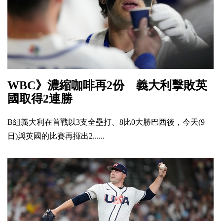
WBC》濃縮咖啡再2份 義大利擊敗英
國取得2連勝
B組義大利在首戰以3支全壘打、8比0大勝巴西後，今天(9
日)與英國的比賽再揮出2......