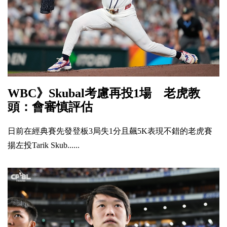
WBC》Skubal考慮再投1場 老虎教
頭：會審慎評估
日前在經典賽先發登板3局失1分且飆5K表現不錯的老虎賽
揚左投Tarik Skub......