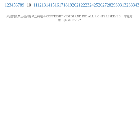
1
2
3
4
5
6
7
8
9
10
11
12
13
14
15
16
17
18
19
20
21
22
23
24
25
26
27
28
29
30
31
32
33
34
未經同意禁止任何形式之轉載 © COPYRIGHT VIDEOLAND INC. ALL RIGHTS RESERVED. 客服專
線：(02)87977122