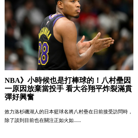
NBA》小時候也是打棒球的！八村壘因
一原因放棄當投手 看大谷翔平炸裂滿貫
彈好興奮
效力洛杉磯湖人的日本籃球名將八村壘在日前接受訪問時，
除了談到目前也在關注正如火如......