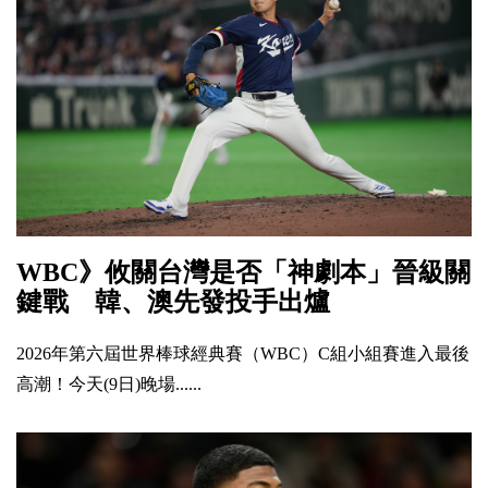
WBC》攸關台灣是否「神劇本」晉級關
鍵戰 韓、澳先發投手出爐
2026年第六屆世界棒球經典賽（WBC）C組小組賽進入最後
高潮！今天(9日)晚場......