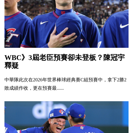
WBC》3屆老臣預賽卻未登板？陳冠宇
釋疑
中華隊此次在2026年世界棒球經典賽C組預賽中，拿下2勝2
敗成績作收，更在預賽最......