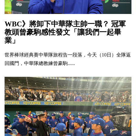
WBC》將卸下中華隊主帥一職？ 冠軍
教頭曾豪駒感性發文「讓我們一起畢
業」
世界棒球經典賽中華隊旅程告一段落，今天（10日）全隊返
回國門，中華隊總教練曾豪駒......