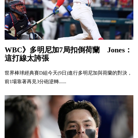
WBC》多明尼加7局扣倒荷蘭 Jones：
這打線太誇張
世界棒球經典賽D組今天(9日)進行多明尼加與荷蘭的對決，
前1場靠著再見3分砲逆轉......