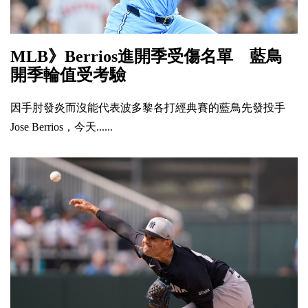
MLB》Berrios進開季受傷名單 藍鳥
開季輪值受考驗
因手肘發炎而沒能代表波多黎各打經典賽的藍鳥先發投手
Jose Berrios，今天......