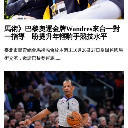
馬術》巴黎奧運金牌Wandres來台一對
一指導 盼提升年輕騎手競技水平
臺北市體育總會馬術協會於本週末10月26及27日舉辦跨國馬
術交流，邀請巴黎奧運馬......