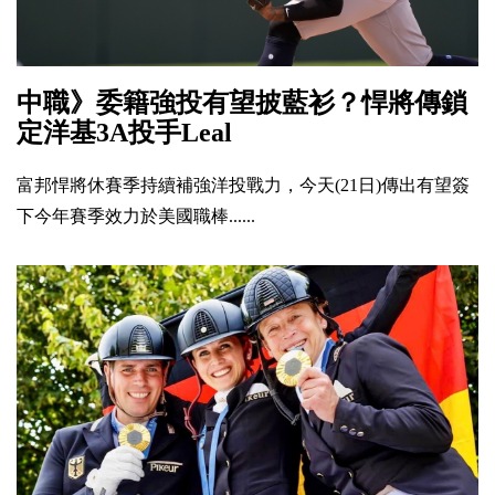
中職》委籍強投有望披藍衫？悍將傳鎖
定洋基3A投手Leal
富邦悍將休賽季持續補強洋投戰力，今天(21日)傳出有望簽
下今年賽季效力於美國職棒......