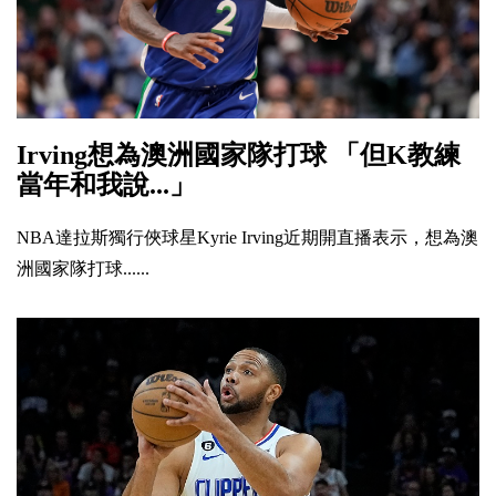
Irving想為澳洲國家隊打球 「但K教練
當年和我說...」
NBA達拉斯獨行俠球星Kyrie Irving近期開直播表示，想為澳
洲國家隊打球......