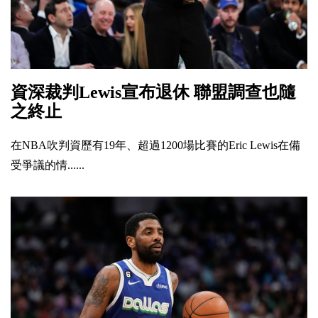
資深裁判Lewis宣布退休 聯盟調查也隨
之終止
在NBA吹判資歷有19年、超過1200場比賽的Eric Lewis在備
受爭議的情......