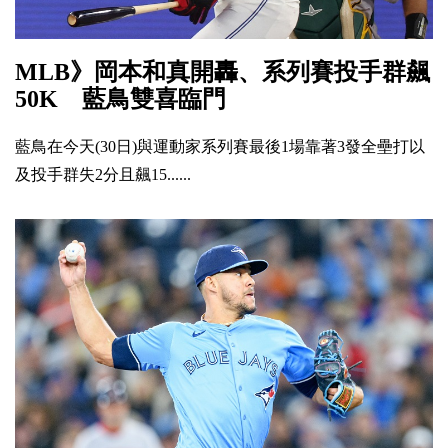
MLB》岡本和真開轟、系列賽投手群飆
50K 藍鳥雙喜臨門
藍鳥在今天(30日)與運動家系列賽最後1場靠著3發全壘打以
及投手群失2分且飆15......