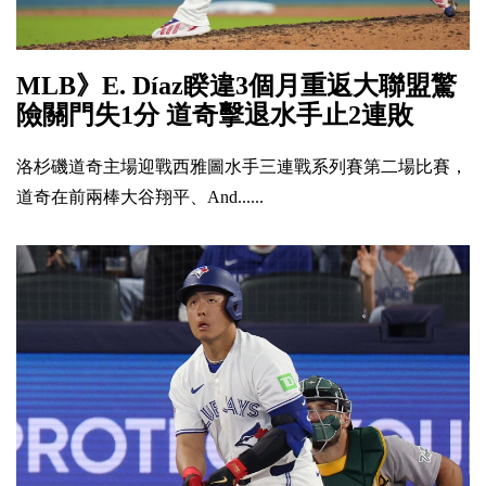
MLB》E. Díaz睽違3個月重返大聯盟驚
險關門失1分 道奇擊退水手止2連敗
洛杉磯道奇主場迎戰西雅圖水手三連戰系列賽第二場比賽，
道奇在前兩棒大谷翔平、And......