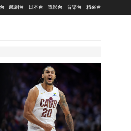
台
戲劇台
日本台
電影台
育樂台
精采台