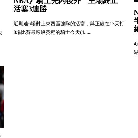
NBA》騎士先內後外 主場終止
活塞3連勝
近期連6場對上東西區強隊的活塞，與正處在13天打
8場比賽最嚴峻賽程的騎士今天(4......
他
湖