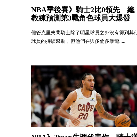
NBA季後賽》騎士2比0領先 總
教練預測第3戰角色球員大爆發
儘管克里夫蘭騎士除了明星球員之外沒有得到其
球員的持續幫助，但他們在與多倫多暴龍......