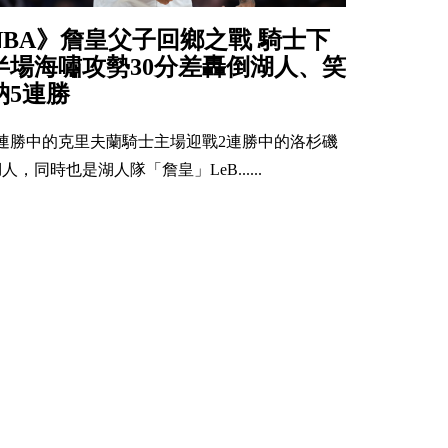
NBA》詹皇父子回鄉之戰 騎士下
半場海嘯攻勢30分差轟倒湖人、笑
納5連勝
4連勝中的克里夫蘭騎士主場迎戰2連勝中的洛杉磯
人，同時也是湖人隊「詹皇」LeB......