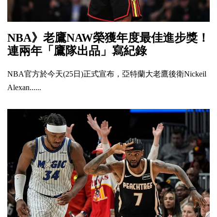
NBA》老鷹NAW榮獲年度最佳進步獎！
連兩年「鷹隊出品」寫紀錄
NBA官方於今天(25日)正式宣布，亞特蘭大老鷹後衛Nickeil
Alexan......