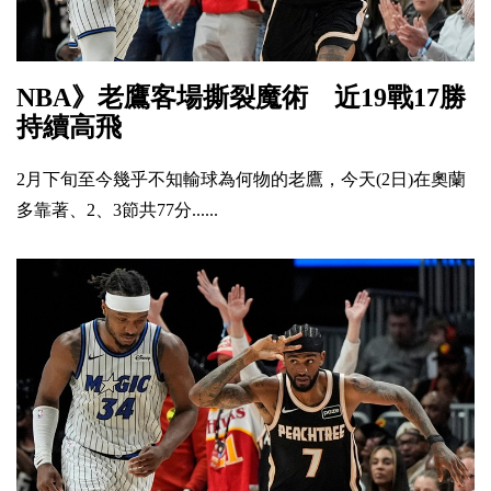
NBA》老鷹客場撕裂魔術 近19戰17勝
持續高飛
2月下旬至今幾乎不知輸球為何物的老鷹，今天(2日)在奧蘭
多靠著、2、3節共77分......