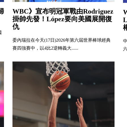
歸
WBC》宣布明冠軍戰由Rodriguez
掛帥先發！López要向美國展開復
仇
國
委內瑞拉在今天(17日)2026年第六屆世界棒球經典
中
賽四強賽中，以4比2逆轉義大......
六