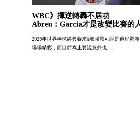
WBC》揮逆轉轟不居功
Abreu：Garcia才是改變比賽的
2026年世界棒球經典賽來到8強戰可說是過程緊湊
場場精彩，而目前為止要說意外也......