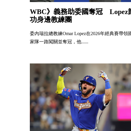
WBC》義務助委國奪冠 Lopez
功身邊教練團
委內瑞拉總教練Omar Lopez在2026年經典賽帶領
家隊一路闖關並奪冠，他......