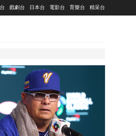
台
戲劇台
日本台
電影台
育樂台
精采台