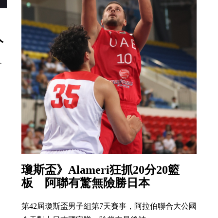
人
、
瓊斯盃》Alameri狂抓20分20籃
板 阿聯有驚無險勝日本
第42屆瓊斯盃男子組第7天賽事，阿拉伯聯合大公國