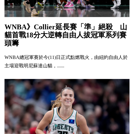
WNBA》Collier延長賽「準」絕殺 山
貓首戰18分大逆轉自由人拔冠軍系列賽
頭籌
WNBA總冠軍賽於今(11)日正式點燃戰火，由紐約自由人於
主場迎戰明尼蘇達山貓，......