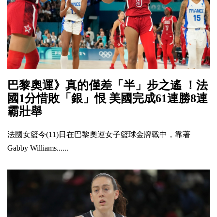
巴黎奧運》真的僅差「半」步之遙 ！法
國1分惜敗「銀」恨 美國完成61連勝8連
霸壯舉
法國女籃今(11)日在巴黎奧運女子籃球金牌戰中，靠著
Gabby Williams......