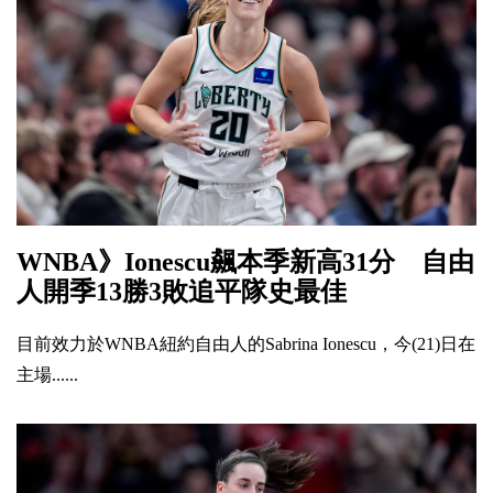
WNBA》Ionescu飆本季新高31分 自由
人開季13勝3敗追平隊史最佳
目前效力於WNBA紐約自由人的Sabrina Ionescu，今(21)日在
主場......