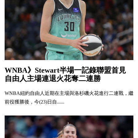
WNBA》Stewart半場一記錄聯盟首見
自由人主場連退火花奪二連勝
WNBA紐約自由人近期在主場與洛杉磯火花進行二連戰，繼
前役獲勝後，今(23)日自......