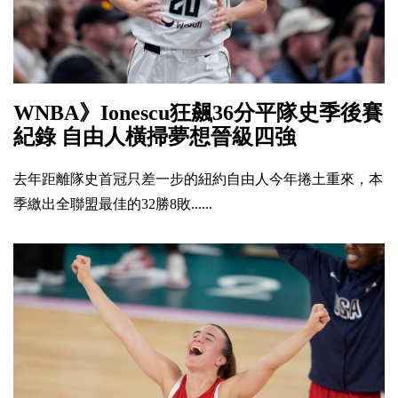
WNBA》Ionescu狂飆36分平隊史季後賽
紀錄 自由人橫掃夢想晉級四強
去年距離隊史首冠只差一步的紐約自由人今年捲土重來，本
季繳出全聯盟最佳的32勝8敗......