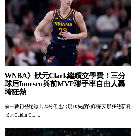
WNBA》狀元Clark繼續交學費！三分
球后Ionescu與前MVP聯手率自由人轟
垮狂熱
前一戰初登場繳出20分但也出現10失誤的印第安那狂熱新科
狀元Caitlin Cl......