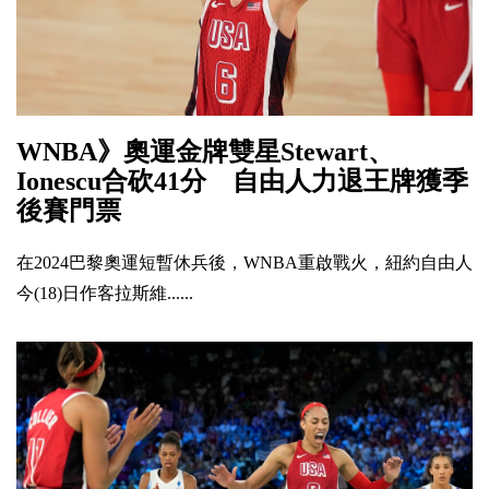
WNBA》奧運金牌雙星Stewart、
Ionescu合砍41分 自由人力退王牌獲季
後賽門票
在2024巴黎奧運短暫休兵後，WNBA重啟戰火，紐約自由人
今(18)日作客拉斯維......