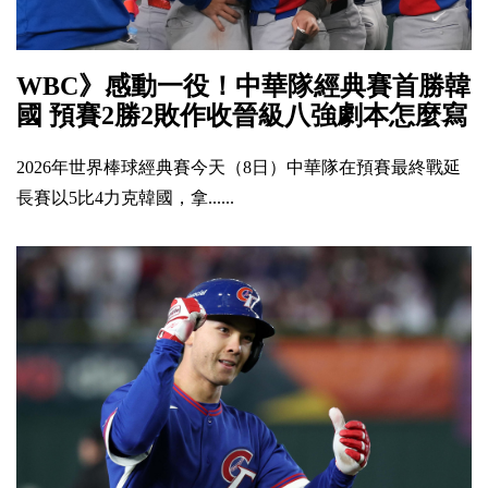
WBC》感動一役！中華隊經典賽首勝韓
國 預賽2勝2敗作收晉級八強劇本怎麼寫
2026年世界棒球經典賽今天（8日）中華隊在預賽最終戰延
長賽以5比4力克韓國，拿......