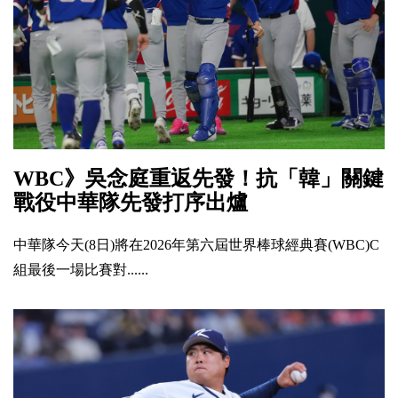
WBC》吳念庭重返先發！抗「韓」關鍵
戰役中華隊先發打序出爐
中華隊今天(8日)將在2026年第六屆世界棒球經典賽(WBC)C
組最後一場比賽對......