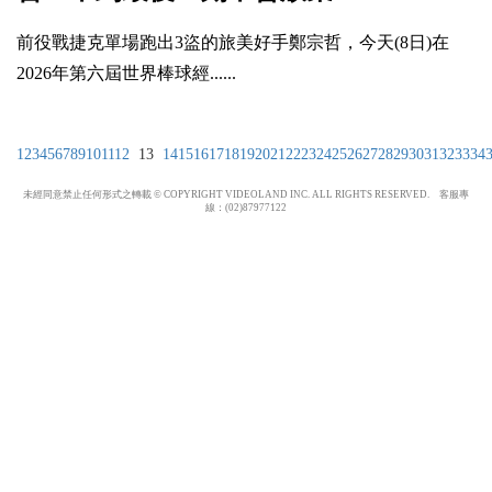
前役戰捷克單場跑出3盜的旅美好手鄭宗哲，今天(8日)在
2026年第六屆世界棒球經......
1
2
3
4
5
6
7
8
9
10
11
12
13
14
15
16
17
18
19
20
21
22
23
24
25
26
27
28
29
30
31
32
33
34
未經同意禁止任何形式之轉載 © COPYRIGHT VIDEOLAND INC. ALL RIGHTS RESERVED. 客服專
線：(02)87977122