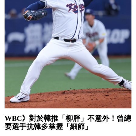
WBC》對於韓推「柳胖」不意外！曾總
要選手抗韓多掌握「細節」