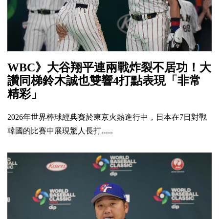
WBC》大谷翔平連兩戰炸裂不居功！大
讚同梯鈴木誠也雙響4打點表現「非常
精彩」
2026年世界棒球經典賽於東京火熱進行中，日本在7日對戰
韓國的比賽中展現驚人長打......