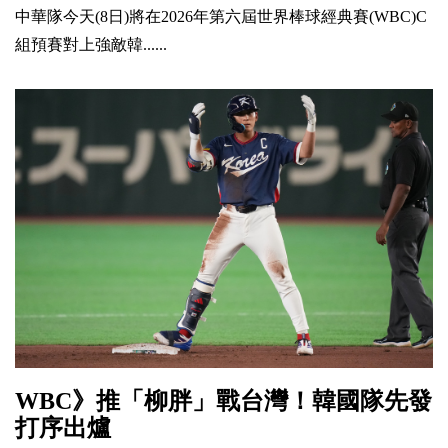
中華隊今天(8日)將在2026年第六屆世界棒球經典賽(WBC)C
組預賽對上強敵韓......
WBC》推「柳胖」戰台灣！韓國隊先發
打序出爐