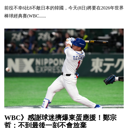
前役不幸6比8不敵日本的韓國，今天(8日)將要在2026年世界
棒球經典賽(WBC......
WBC》感謝球迷擠爆東蛋應援！鄭宗
哲：不到最後一刻不會放棄