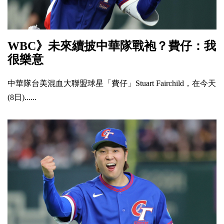
WBC》未來續披中華隊戰袍？費仔：我
很樂意
中華隊台美混血大聯盟球星「費仔」Stuart Fairchild，在今天
(8日)......