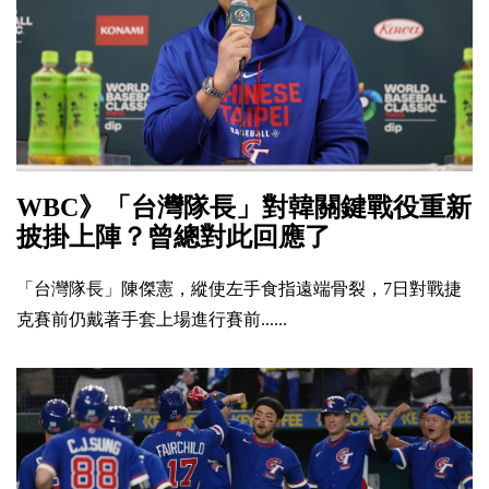
WBC》「台灣隊長」對韓關鍵戰役重新
披掛上陣？曾總對此回應了
「台灣隊長」陳傑憲，縱使左手食指遠端骨裂，7日對戰捷
克賽前仍戴著手套上場進行賽前......