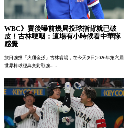
WBC》賽後曝前幾局投球指背就已破
皮！古林哽咽：這場有小時候看中華隊
感覺
旅日強投「火腿金孫」古林睿煬，在今天(8日)2026年第六屆
世界棒球經典賽對戰強......