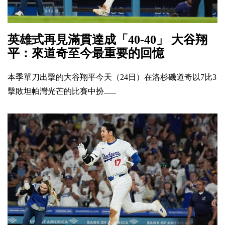
英雄式再見滿貫達成「40-40」 大谷翔
平：來道奇至今最重要的回憶
本季單刀出擊的大谷翔平今天（24日）在洛杉磯道奇以7比3
擊敗坦帕灣光芒的比賽中扮......