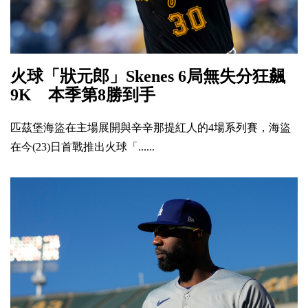
火球「狀元郎」Skenes 6局無失分狂飆
9K 本季第8勝到手
匹茲堡海盜在主場展開與辛辛那提紅人的4場系列賽，海盜
在今(23)日首戰推出火球「......