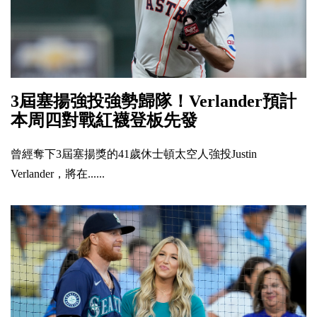
3屆塞揚強投強勢歸隊！Verlander預計
本周四對戰紅襪登板先發
曾經奪下3屆塞揚獎的41歲休士頓太空人強投Justin
Verlander，將在......