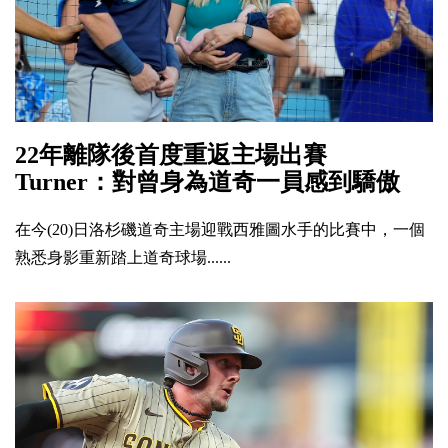
22年離隊後首度重返主場出賽
Turner：對曾身為道奇一員感到驕傲
在今(20)日洛杉磯道奇主場迎戰西雅圖水手的比賽中，一個
熟悉身影重新踏上道奇球場......