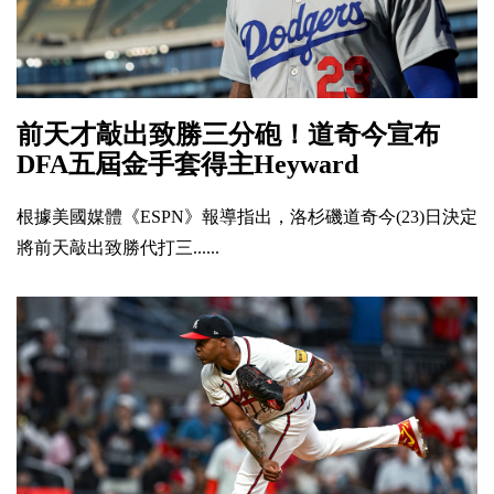
前天才敲出致勝三分砲！道奇今宣布
DFA五屆金手套得主Heyward
根據美國媒體《ESPN》報導指出，洛杉磯道奇今(23)日決定
將前天敲出致勝代打三......