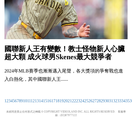
國聯新人王有變數！教士怪物新人心臟
超大顆 成火球男Skenes最大競爭者
2024年MLB賽季也漸漸邁入尾聲，各大獎項的爭奪戰也進
入白熱化，其中國聯新人王......
1
2
3
4
5
6
7
8
9
10
11
12
13
14
15
16
17
18
19
20
21
22
23
24
25
26
27
28
29
30
31
32
33
34
35
3
未經同意禁止任何形式之轉載 © COPYRIGHT VIDEOLAND INC. ALL RIGHTS RESERVED. 客服專
線：(02)87977122