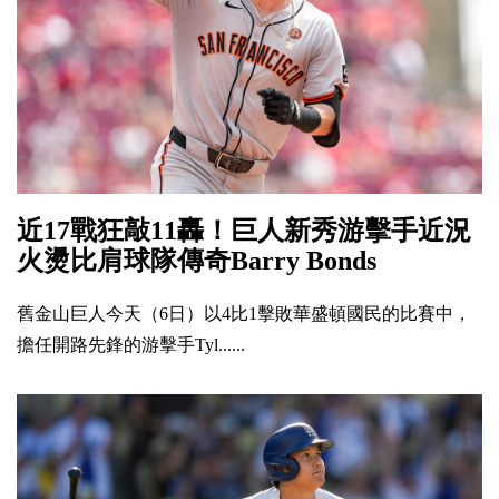
近17戰狂敲11轟！巨人新秀游擊手近況
火燙比肩球隊傳奇Barry Bonds
舊金山巨人今天（6日）以4比1擊敗華盛頓國民的比賽中，
擔任開路先鋒的游擊手Tyl......