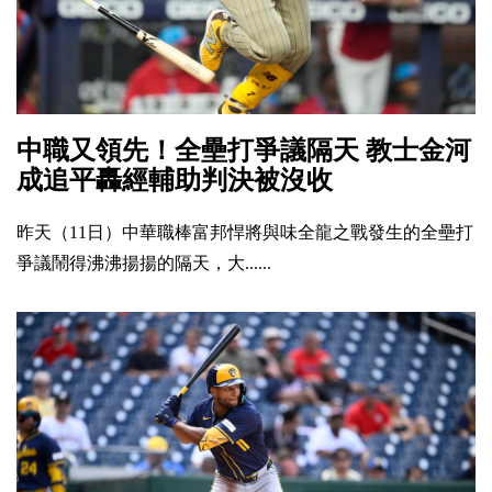
中職又領先！全壘打爭議隔天 教士金河
成追平轟經輔助判決被沒收
昨天（11日）中華職棒富邦悍將與味全龍之戰發生的全壘打
爭議鬧得沸沸揚揚的隔天，大......