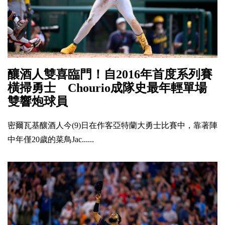
釀酒人雙喜臨門！自2016年首度系列賽
橫掃勇士 Chourio成隊史最年輕單場
雙響炮球員
密爾瓦基釀酒人今(9)日在作客亞特蘭大勇士比賽中，靠著陣
中年僅20歲的菜鳥Jac......