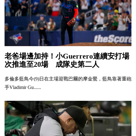
老爸場邊加持！小Guerrero連續安打場
次推進至20場 成隊史第二人
多倫多藍鳥今(9)日在主場迎戰巴爾的摩金鶯，藍鳥靠著重砲
手Vladimir Gu......