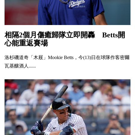
相隔2個月傷癒歸隊立即開轟 Betts開
心能重返賽場
洛杉磯道奇「木屐」Mookie Betts，今(13)日在球隊作客密爾
瓦基釀酒人......