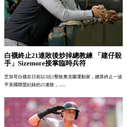
白襪終止21連敗後炒掉總教練 「建仔殺
手」Sizemore接掌臨時兵符
芝加哥白襪在日前以5比1擊敗奧克蘭運動家，總算終止一波
平美國聯盟紀錄的21連敗，......