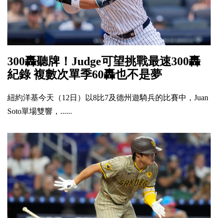
300轟聽牌！Judge可望挑戰最速300轟
紀錄 複數次單季60轟也不是夢
紐約洋基今天（12日）以8比7及德州遊騎兵的比賽中，Juan
Soto單場雙響，......