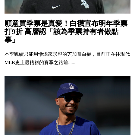
願意買季票是真愛！白襪宣布明年季票
打9折 高層認「該為季票持有者做點
事」
本季戰績只能用慘澹來形容的芝加哥白襪，目前正在往現代
MLB史上最糟糕的賽季之路前......