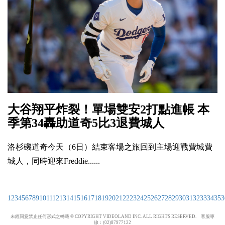
大谷翔平炸裂！單場雙安2打點進帳 本
季第34轟助道奇5比3退費城人
洛杉磯道奇今天（6日）結束客場之旅回到主場迎戰費城費
城人，同時迎來Freddie......
1
2
3
4
5
6
7
8
9
10
11
12
13
14
15
16
17
18
19
20
21
22
23
24
25
26
27
28
29
30
31
32
33
34
35
3
未經同意禁止任何形式之轉載 © COPYRIGHT VIDEOLAND INC. ALL RIGHTS RESERVED. 客服專
線：(02)87977122