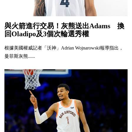
與火箭進行交易！灰熊送出Adams 換
回Oladipo及3個次輪選秀權
根據美國權威記者「沃神」Adrian Wojnarowski報導指出，
曼菲斯灰熊......