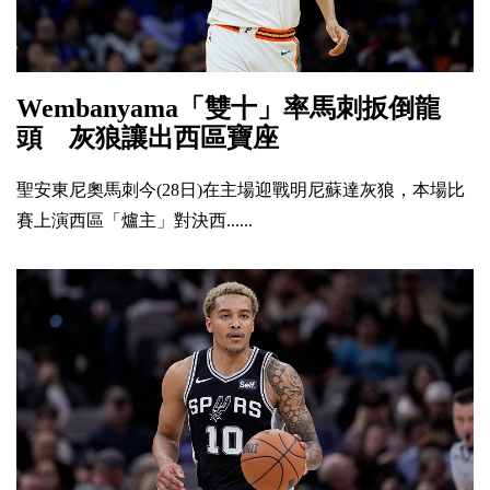
Wembanyama「雙十」率馬刺扳倒龍
頭 灰狼讓出西區寶座
聖安東尼奧馬刺今(28日)在主場迎戰明尼蘇達灰狼，本場比
賽上演西區「爐主」對決西......