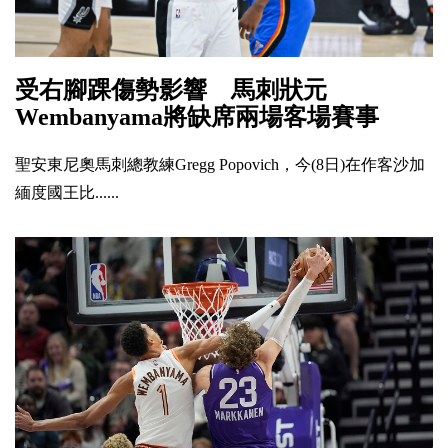
受右腳踝傷勢影響 馬刺狀元
Wembanyama將缺席兩場客場賽事
聖安東尼奧馬刺總教練Gregg Popovich，今(8日)在作客沙加
緬度國王比......