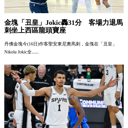
金塊「丑皇」Jokic轟31分 客場力退馬
刺坐上西區龍頭寶座
丹佛金塊今(16日)作客聖安東尼奧馬刺，金塊在「丑皇」
Nikola Jokic全......