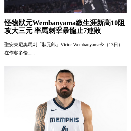
怪物狀元Wembanyama繳生涯新高10阻
攻大三元 率馬刺宰暴龍止7連敗
聖安東尼奧馬刺「狀元郎」Victor Wembanyama今（13日）
在作客多倫......