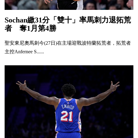
Sochan繳31分「雙十」率馬刺力退拓荒
者 奪1月第4勝
聖安東尼奧馬刺今(27日)在主場迎戰波特蘭拓荒者，拓荒者
主控Anfernee S......