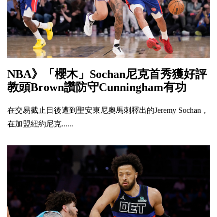
NBA》「櫻木」Sochan尼克首秀獲好評
教頭Brown讚防守Cunningham有功
在交易截止日後遭到聖安東尼奧馬刺釋出的Jeremy Sochan，
在加盟紐約尼克......