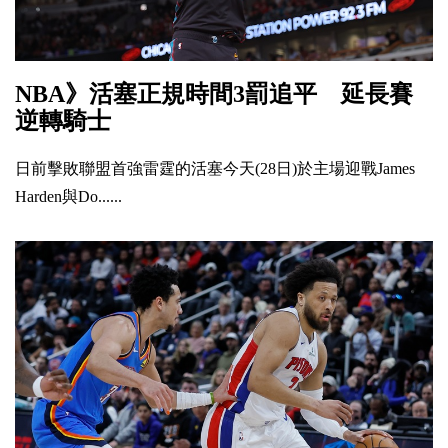
NBA》活塞正規時間3罰追平 延長賽
逆轉騎士
日前擊敗聯盟首強雷霆的活塞今天(28日)於主場迎戰James
Harden與Do......