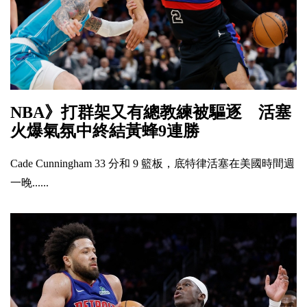
NBA》打群架又有總教練被驅逐 活塞
火爆氣氛中終結黃蜂9連勝
Cade Cunningham 33 分和 9 籃板，底特律活塞在美國時間週
一晚......