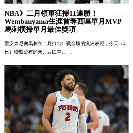
NBA》二月領軍狂掃11連勝！
Wembanyama生涯首奪西區單月MVP
馬刺橫掃單月最佳獎項
聖安東尼奧馬刺在二月打出11戰全勝的瘋狂表現，今天（4
日）聯盟公布的東、西區單月......