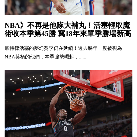
NBA》不再是他隊大補丸！活塞輕取魔
術收本季第45勝 寫18年來單季勝場新高
底特律活塞的夢幻賽季仍在延續！過去幾年一度被視為
NBA笑柄的他們，本季強勢崛起，......