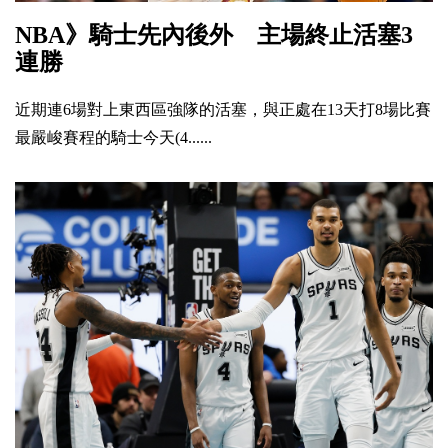
NBA》騎士先內後外 主場終止活塞3
連勝
近期連6場對上東西區強隊的活塞，與正處在13天打8場比賽
最嚴峻賽程的騎士今天(4......