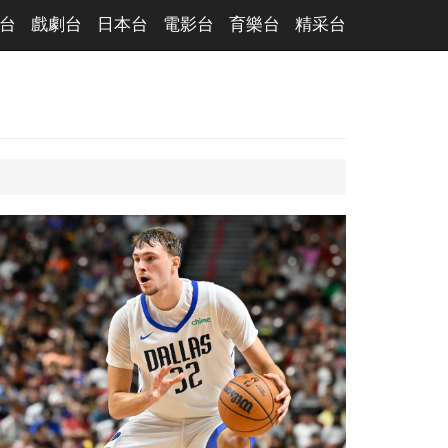
台
戲劇台
日本台
電影台
育樂台
精采台