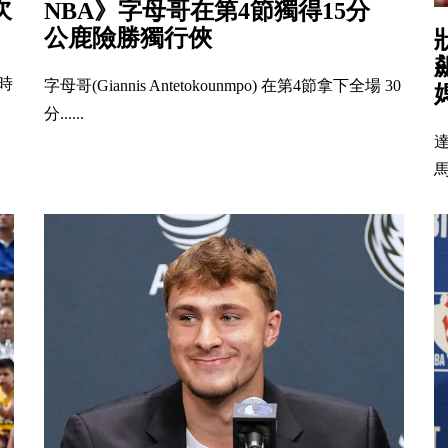
次
NBA》字母哥在第4節獨得15分
公鹿險勝獨行俠
國時
字母哥(Giannis Antetokounmpo) 在第4節拿下全場 30
分......
馬