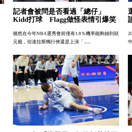
記者會被問是否看過「總仔」
Kidd打球 Flagg做怪表情引爆笑
雖然在今年NBA選秀會前僅有1.8％機率能夠抽到狀
2
1
元籤，但達拉斯獨行俠還是上演「......
中