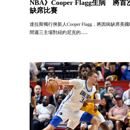
NBA》Cooper Flagg生病 將首
缺席比賽
達拉斯獨行俠新人Cooper Flagg，將因病缺席美
間週三主場對紐約尼克的......