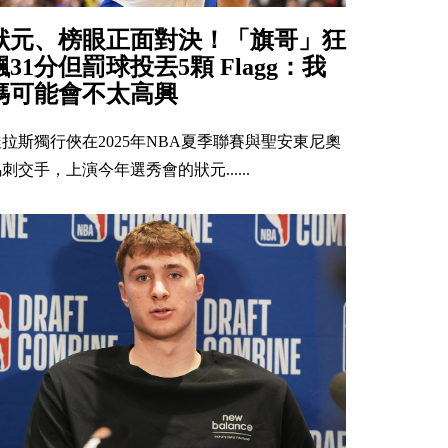
狀元、榜眼正面對決！「旗哥」狂
飆31分但罰球投丟5顆 Flagg：我
媽可能會不太高興
達拉斯獨行俠在2025年NBA夏季聯賽與聖安東尼奧
刺交手，上演今年選秀會的狀元......