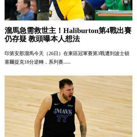
溜馬急需救世主！Haliburton第4戰出賽
仍存疑 教頭曝本人想法
印第安那溜馬今天（26日）在東區冠軍賽第3戰遭到波士頓
塞爾提克18分逆轉，系列賽......