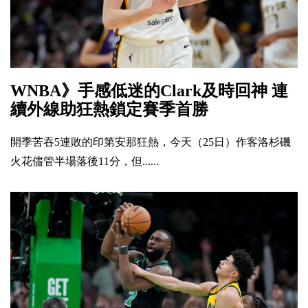
WNBA》手感低迷的Clark及時回神 連
續外線助狂熱鎖定賽季首勝
開季苦吞5連敗的印第安那狂熱，今天（25日）作客洛杉磯
火花儘管半場落後11分，但......