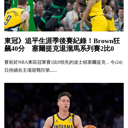
東冠》追平生涯季後賽紀錄！Brown狂
飆40分 塞爾提克退溜馬系列賽2比0
賽前於NBA東區冠軍賽1比0領先的波士頓塞爾提克，今(24)
日持續在主場迎戰印第......