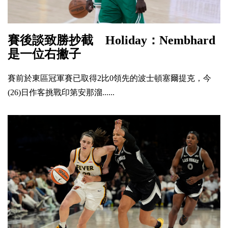
賽後談致勝抄截 Holiday：Nembhard
是一位右撇子
賽前於東區冠軍賽已取得2比0領先的波士頓塞爾提克，今
(26)日作客挑戰印第安那溜......