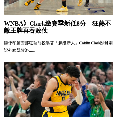
WNBA》Clark繳賽季新低8分 狂熱不
敵王牌再吞敗仗
縱使印第安那狂熱前役靠著「超級新人」Caitlin Clark關鍵兩
記外線擊敗洛......