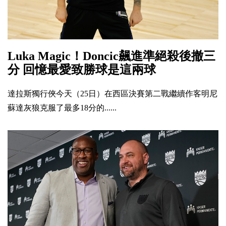
Luka Magic！Doncic飆進準絕殺後撤三
分 回憶最愛致勝球是這兩球
達拉斯獨行俠今天（25日）在西區決賽第二戰繼續作客明尼
蘇達灰狼克服了最多18分的......