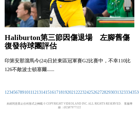
Haliburton第三節因傷退場 左腳舊傷
復發待球團評估
印第安那溜馬今(24)日於東區冠軍賽G2比賽中，不幸110比
126不敵波士頓塞爾......
1
2
3
4
5
6
7
8
9
10
11
12
13
14
15
16
17
18
19
20
21
22
23
24
25
26
27
28
29
30
31
32
33
34
35
3
未經同意禁止任何形式之轉載 © COPYRIGHT VIDEOLAND INC. ALL RIGHTS RESERVED. 客服專
線：(02)87977122