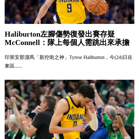
Haliburton左腳傷勢復發出賽存疑
McConnell：隊上每個人需跳出來承擔
印第安那溜馬「新控衛之神」Tyrese Haliburton，今(24)日在
東區......