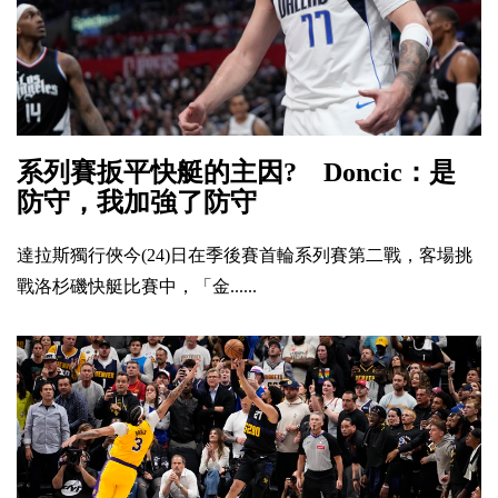
系列賽扳平快艇的主因? Doncic：是
防守，我加強了防守
達拉斯獨行俠今(24)日在季後賽首輪系列賽第二戰，客場挑
戰洛杉磯快艇比賽中，「金......