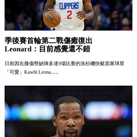
季後賽首輪第二戰傷癒復出
Leonard：目前感覺還不錯
日前因右膝傷勢缺陣多達9場比賽的洛杉磯快艇當家球星
「可愛」Kawhi Leona......