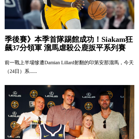
季後賽》本季首隊踢館成功！Siakam狂
飆37分領軍 溜馬虐殺公鹿扳平系列賽
前一戰上半場慘遭Damian Lillard射翻的印第安那溜馬，今天
（24日）系......