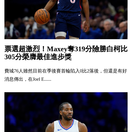
票選超激烈！Maxey奪319分險勝白柯比
305分榮膺最佳進步獎
費城76人雖然目前在季後賽首輪陷入0比2落後，但還是有好
消息傳出，在Joel E......