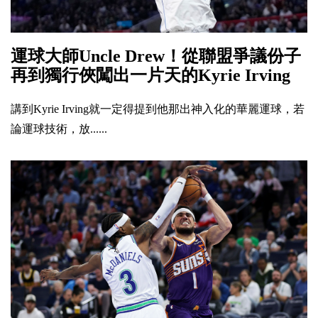
運球大師Uncle Drew！從聯盟爭議份子
再到獨行俠闖出一片天的Kyrie Irving
講到Kyrie Irving就一定得提到他那出神入化的華麗運球，若
論運球技術，放......