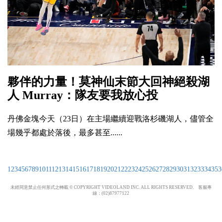
夥伴的力量！莫神仙末節大回神絕殺湖
人 Murray：隊友要我放心投
丹佛金塊今天（23日）在主場繼續迎戰洛杉磯湖人，儘管全
場幾乎都處於落後，最多甚至......
1
2
3
4
5
6
7
8
9
10
11
12
13
14
15
16
17
18
19
20
21
22
23
24
25
26
27
28
29
30
31
32
33
34
35
3
未經同意禁止任何形式之轉載 © COPYRIGHT VIDEOLAND INC. ALL RIGHTS RESERVED. 客服專
線：(02)87977122