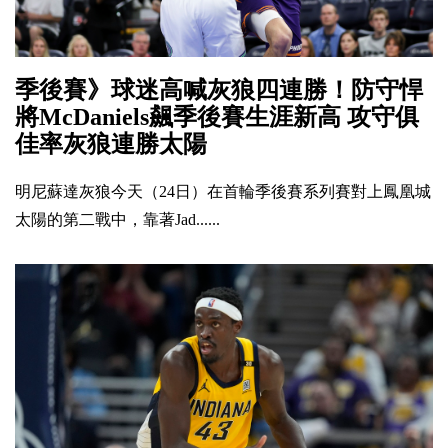
季後賽》球迷高喊灰狼四連勝！防守悍
將McDaniels飆季後賽生涯新高 攻守俱
佳率灰狼連勝太陽
明尼蘇達灰狼今天（24日）在首輪季後賽系列賽對上鳳凰城
太陽的第二戰中，靠著Jad......