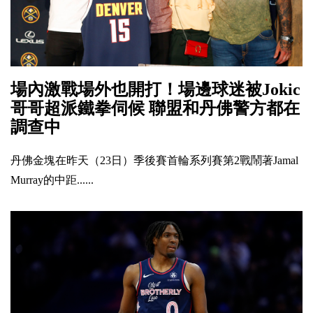
場內激戰場外也開打！場邊球迷被Jokic
哥哥超派鐵拳伺候 聯盟和丹佛警方都在
調查中
丹佛金塊在昨天（23日）季後賽首輪系列賽第2戰鬧著Jamal
Murray的中距......