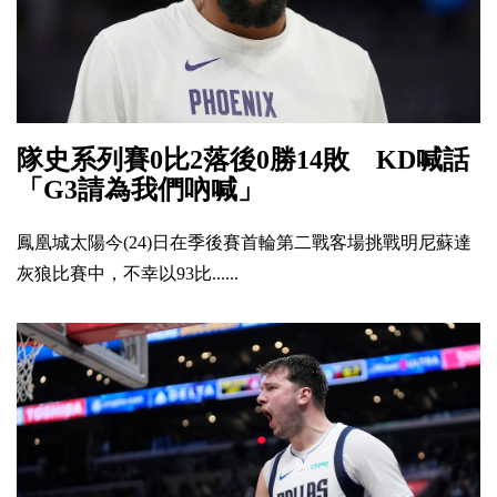
隊史系列賽0比2落後0勝14敗 KD喊話
「G3請為我們吶喊」
鳳凰城太陽今(24)日在季後賽首輪第二戰客場挑戰明尼蘇達
灰狼比賽中，不幸以93比......