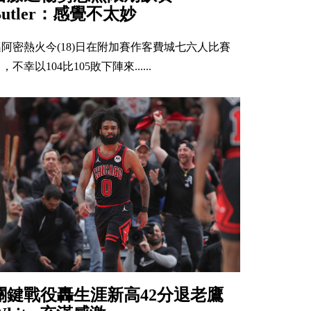
Butler：感覺不太妙
邁阿密熱火今(18)日在附加賽作客費城七六人比賽
，不幸以104比105敗下陣來......
關鍵戰役轟生涯新高42分退老鷹