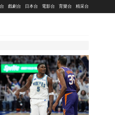
台
戲劇台
日本台
電影台
育樂台
精采台