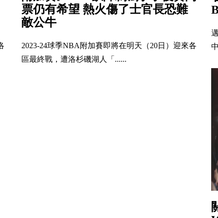
票仍有希望 熱火傷了士官長恐難
敵公牛
洛
2023-24球季NBA附加賽即將在明天（20日）迎來各
中
區最終戰，遭洛杉磯湖人「......