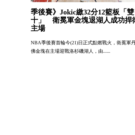
季後賽》Jokic繳32分12籃板「雙
十」 衛冕軍金塊退湖人成功捍
主場
NBA季後賽首輪今(21)日正式點燃戰火，衛冕軍
佛金塊在主場迎戰洛杉磯湖人，由......