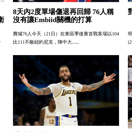
8天內2度單場傷退再回歸 76人稱
衛
沒有讓Embiid關機的打算
費城76人今天（21日）在東區季後賽首戰客場以104
明
丹
比111不敵紐約尼克，陣中大......
(