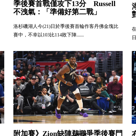
季後賽首戰僅攻下13分 Russell
不洩氣：「準備好第二戰」
洛杉磯湖人今(21)日於季後賽首輪作客丹佛金塊比
賽中，不幸以103比114敗下陣......
日
附加賽》Zion缺陣鵜鶘爭季後賽門