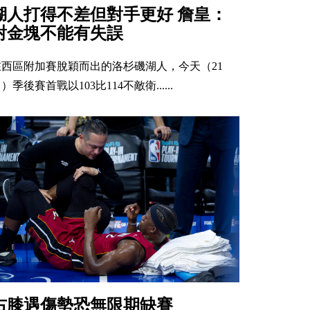
湖人打得不差但對手更好 詹皇：
對金塊不能有失誤
在西區附加賽脫穎而出的洛杉磯湖人，今天（21
）季後賽首戰以103比114不敵衛......
右膝遇傷勢恐無限期缺賽