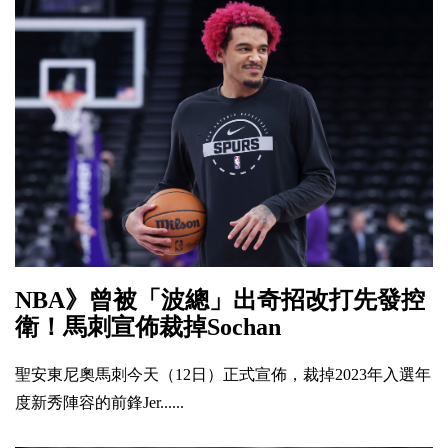
NBA》曾被「波總」出奇招改打先發控
衛！馬刺宣佈裁掉Sochan
聖安東尼奧馬刺今天（12日）正式宣佈，裁掉2023年入選年
度新秀陣容的前鋒Jer......