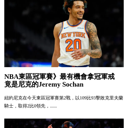
NBA東區冠軍賽》最有機會拿冠軍戒
竟是尼克的Jeremy Sochan
紐約尼克在今天東區冠軍賽第2戰，以109比93擊敗克里夫蘭
騎士，取得2比0領先，......