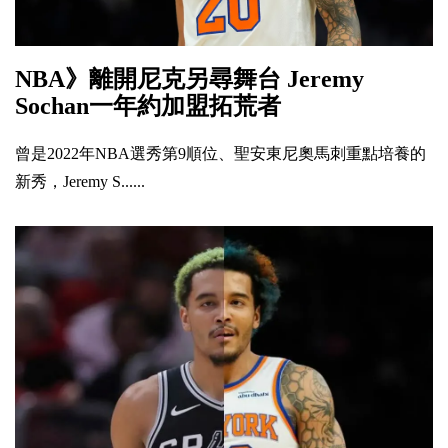
NBA》離開尼克另尋舞台 Jeremy
Sochan一年約加盟拓荒者
曾是2022年NBA選秀第9順位、聖安東尼奧馬刺重點培養的
新秀，Jeremy S......