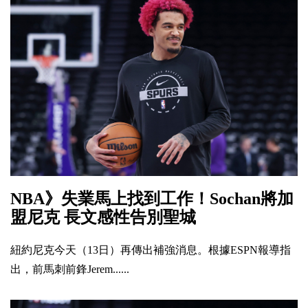
NBA》失業馬上找到工作！Sochan將加
盟尼克 長文感性告別聖城
紐約尼克今天（13日）再傳出補強消息。根據ESPN報導指
出，前馬刺前鋒Jerem......