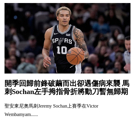
開季回歸前鋒破繭而出卻遇傷病來襲 馬
刺Sochan左手拇指骨折將動刀暫無歸期
聖安東尼奧馬刺Jeremy Sochan上賽季在Victor
Wembamyam......