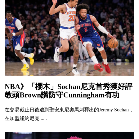
NBA》「櫻木」Sochan尼克首秀獲好評
教頭Brown讚防守Cunningham有功
在交易截止日後遭到聖安東尼奧馬刺釋出的Jeremy Sochan，
在加盟紐約尼克......