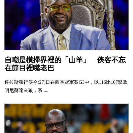
自嘲是橫掃界裡的「山羊」 俠客不忘
在節目裡嘴老巴
達拉斯獨行俠今(27)日在西區冠軍賽G3中，以116比107擊敗
明尼蘇達灰狼，系......