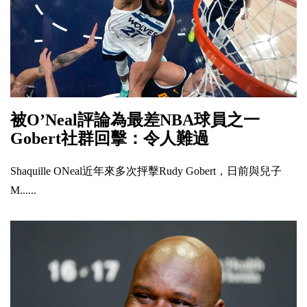
被O’Neal評論為最差NBA球員之一
Gobert社群回擊：令人難過
Shaquille ONeal近年來多次抨擊Rudy Gobert，日前與兒子
M......