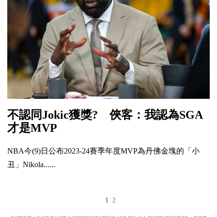
不認同Jokic獲獎? 俠客：我認為SGA
才是MVP
NBA今(9)日公布2023-24賽季年度MVP為丹佛金塊的「小
丑」Nikola......
1
2