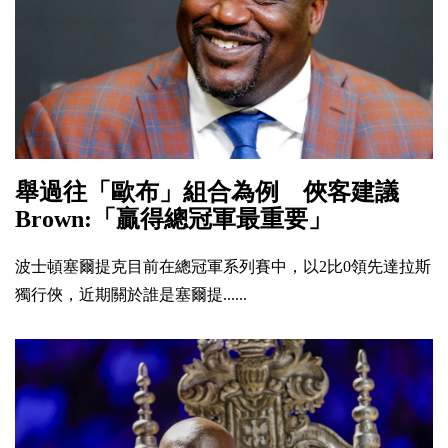
舉過往「歐布」組合為例 俠客建議
Brown:「贏得總冠軍最重要」
波士頓塞爾提克目前在總冠軍系列賽中，以2比0領先達拉斯
獨行俠，近期關於誰是塞爾提......