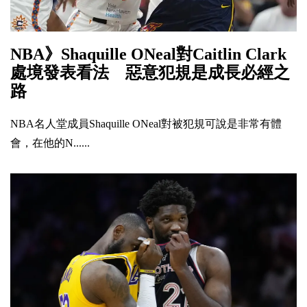
NBA》Shaquille ONeal對Caitlin Clark
處境發表看法 惡意犯規是成長必經之
路
NBA名人堂成員Shaquille ONeal對被犯規可說是非常有體
會，在他的N......