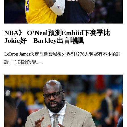
NBA》 O’Neal預測Embiid下賽季比
Jokic好 Barkley出言嘲諷
LeBron James決定前進費城後外界對於76人奪冠有不少的討
論，而討論演變......