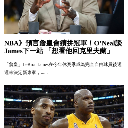
NBA》預言詹皇會續拚冠軍！O’Neal談
James下一站 「想看他回克里夫蘭」
「詹皇」LeBron James在今年休賽季成為完全自由球員後遲
遲未決定新東家，......