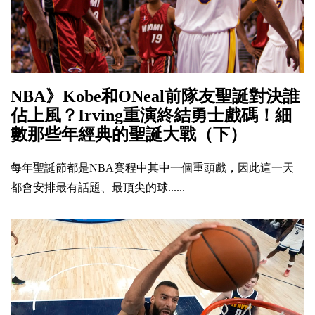
NBA》Kobe和ONeal前隊友聖誕對決誰
佔上風？Irving重演終結勇士戲碼！細
數那些年經典的聖誕大戰（下）
每年聖誕節都是NBA賽程中其中一個重頭戲，因此這一天
都會安排最有話題、最頂尖的球......