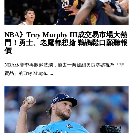
NBA》Trey Murphy III成交易市場大熱
門！勇士、老鷹都想搶 鵜鶘鬆口願聽報
價
NBA休賽季再掀起波瀾，過去一向被紐奧良鵜鶘視為「非
賣品」的Trey Murph......