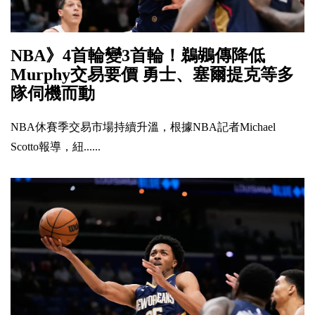
NBA》4首輪變3首輪！鵜鶘傳降低
Murphy交易要價 勇士、塞爾提克等多
隊伺機而動
NBA休賽季交易市場持續升溫，根據NBA記者Michael
Scotto報導，紐......