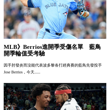
MLB》Berrios進開季受傷名單 藍鳥
開季輪值受考驗
因手肘發炎而沒能代表波多黎各打經典賽的藍鳥先發投手
Jose Berrios，今天......