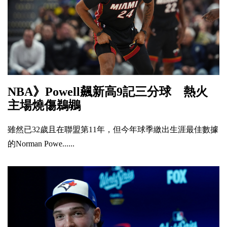
NBA》Powell飆新高9記三分球 熱火
主場燒傷鵜鶘
雖然已32歲且在聯盟第11年，但今年球季繳出生涯最佳數據
的Norman Powe......