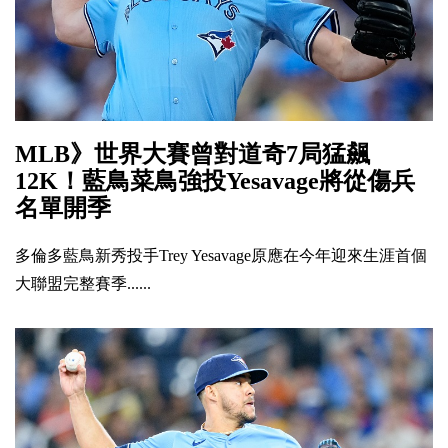
MLB》世界大賽曾對道奇7局猛飆
12K！藍鳥菜鳥強投Yesavage將從傷兵
名單開季
多倫多藍鳥新秀投手Trey Yesavage原應在今年迎來生涯首個
大聯盟完整賽季......