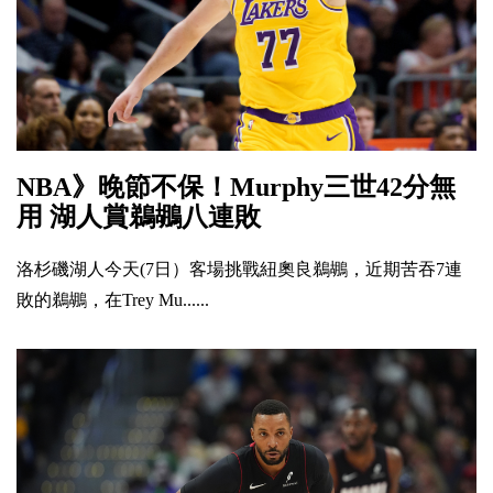
NBA》晚節不保！Murphy三世42分無
用 湖人賞鵜鶘八連敗
洛杉磯湖人今天(7日）客場挑戰紐奧良鵜鶘，近期苦吞7連
敗的鵜鶘，在Trey Mu......