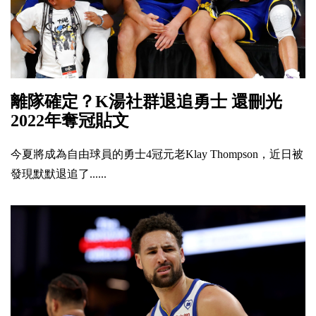
離隊確定？K湯社群退追勇士 還刪光
2022年奪冠貼文
今夏將成為自由球員的勇士4冠元老Klay Thompson，近日被
發現默默退追了......