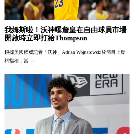
我姆斯啦！沃神曝詹皇在自由球員市場
開啟時立即打給Thompson
根據美國權威記者「沃神」Adrian Wojnarowski於節目上爆
料指稱，當......