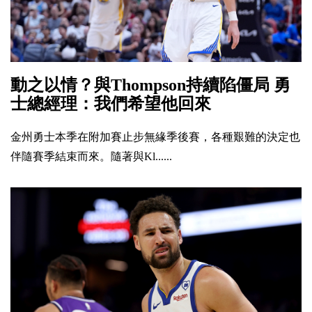
動之以情？與Thompson持續陷僵局 勇
士總經理：我們希望他回來
金州勇士本季在附加賽止步無緣季後賽，各種艱難的決定也
伴隨賽季結束而來。隨著與Kl......