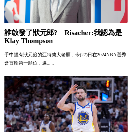
誰啟發了狀元郎? Risacher:我認為是
Klay Thompson
手中握有狀元籤的亞特蘭大老鷹，今(27)日在2024NBA選秀
會首輪第一順位，選......