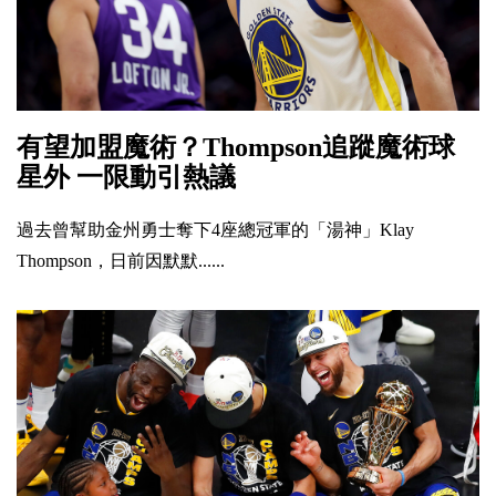
有望加盟魔術？Thompson追蹤魔術球
星外 一限動引熱議
過去曾幫助金州勇士奪下4座總冠軍的「湯神」Klay
Thompson，日前因默默......