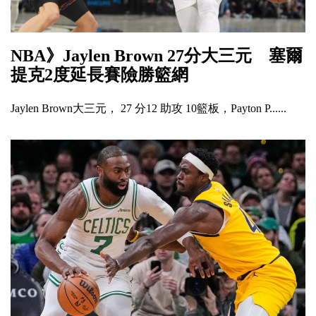
NBA》Jaylen Brown 27分大三元 塞爾
提克2度延長賽險勝籃網
Jaylen Brown大三元， 27 分12 助攻 10籃板，Payton P......