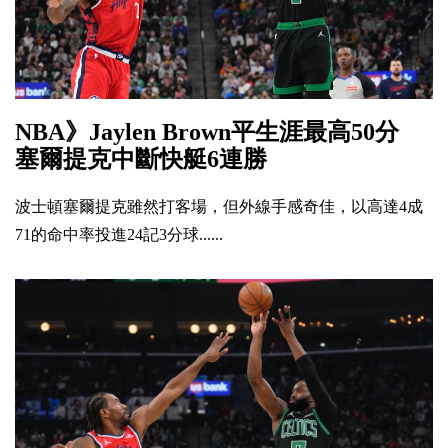
NBA》Jaylen Brown平生涯最高50分
塞爾提克中斷快艇6連勝
波士頓塞爾提克雖然打客場，但外線手感奇佳，以高達4成
71的命中率投進24記3分球......